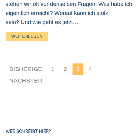
stehen wir oft vor denselben Fragen: Was habe ich
eigentlich erreicht? Worauf kann ich stolz
sein? Und wie geht es jetzt…
WEITERLESEN
Seitennummerierung
BISHERIGE
1
2
3
4
der
NÄCHSTER
Beiträge
WER SCHREIBT HIER?