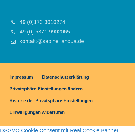
49 (0)173 3010274
49 (0) 5371 9902065
kontakt@sabine-landua.de
Impressum
Datenschutzerklärung
Privatsphäre-Einstellungen ändern
Historie der Privatsphäre-Einstellungen
Einwilligungen widerrufen
DSGVO Cookie Consent mit Real Cookie Banner