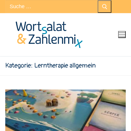
Suchen
Zum
nach:
Inhalt
springen
Kategorie:
Lerntherapie allgemein