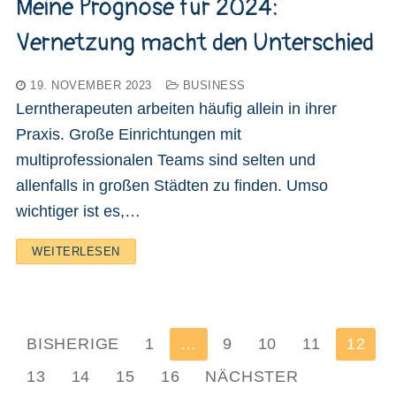
Meine Prognose für 2024:
Vernetzung macht den Unterschied
19. NOVEMBER 2023
BUSINESS
Lerntherapeuten arbeiten häufig allein in ihrer
Praxis. Große Einrichtungen mit
multiprofessionalen Teams sind selten und
allenfalls in großen Städten zu finden. Umso
wichtiger ist es,…
WEITERLESEN
Seitennummerierung
BISHERIGE
1
…
9
10
11
12
der
13
14
15
16
NÄCHSTER