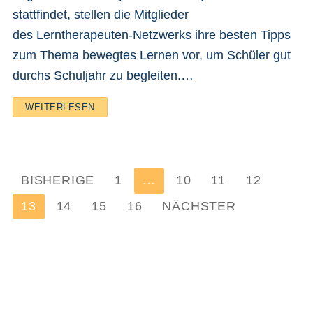
stattfindet, stellen die Mitglieder
des Lerntherapeuten-Netzwerks ihre besten Tipps
zum Thema bewegtes Lernen vor, um Schüler gut
durchs Schuljahr zu begleiten.…
WEITERLESEN
Seitennummerierung
BISHERIGE
1
…
10
11
12
der
13
14
15
16
NÄCHSTER
Beiträge