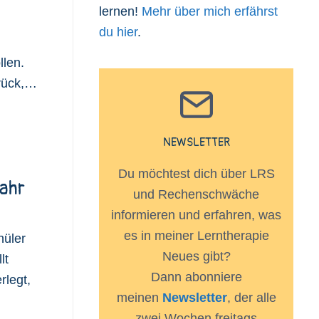
lernen!
Mehr über mich erfährst
du hier
.
llen.
urück,…
NEWSLETTER
Du möchtest dich über LRS
ahr
und Rechenschwäche
informieren und erfahren, was
es in meiner Lerntherapie
hüler
Neues gibt?
lt
Dann abonniere
legt,
meinen
Newsletter
, der alle
zwei Wochen freitags