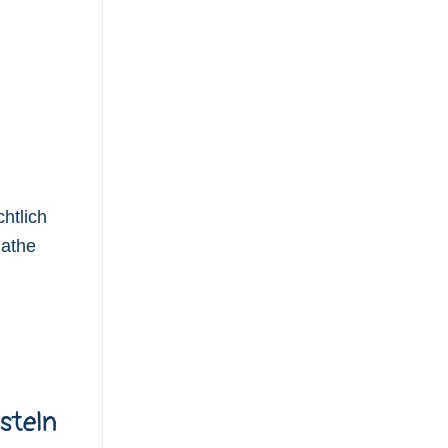
htlich
Mathe
steln