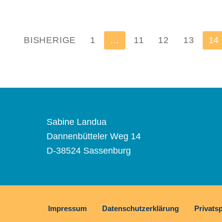
Seitennummerierung
BISHERIGE
1
…
11
12
13
14
der
Beiträge
Sabine Landua
Dannenbütteler Weg 14
D-38524 Sassenburg
Impressum
Datenschutzerklärung
Privats