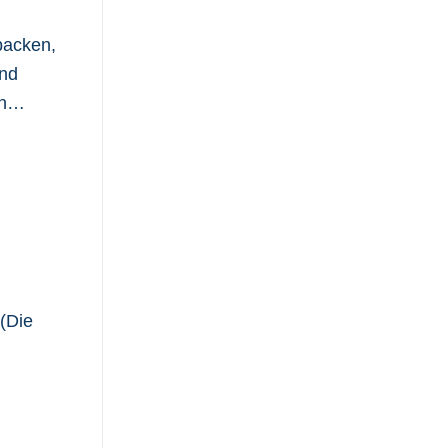
 backen,
und
 in…
 (Die