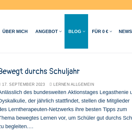
ÜBER MICH
ANGEBOT
BLOG
FÜR 0 €
NEWS
Bewegt durchs Schuljahr
17. SEPTEMBER 2023
LERNEN ALLGEMEIN
Anlässlich des bundesweiten Aktionstages Legasthenie 
Dyskalkulie, der jährlich stattfindet, stellen die Mitglieder
des Lerntherapeuten-Netzwerks ihre besten Tipps zum
Thema bewegtes Lernen vor, um Schüler gut durchs Sch
zu begleiten.…