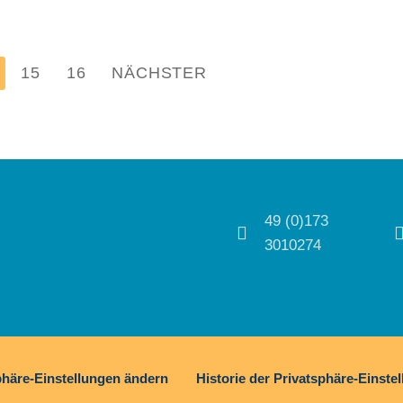
15
16
NÄCHSTER
49 (0)173
3010274
phäre-Einstellungen ändern
Historie der Privatsphäre-Einste