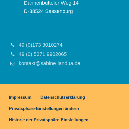
Dannenbütteler Weg 14
D-38524 Sassenburg
49 (0)173 3010274
49 (0) 5371 9902065
kontakt@sabine-landua.de
Impressum
Datenschutzerklärung
Privatsphäre-Einstellungen ändern
Historie der Privatsphäre-Einstellungen