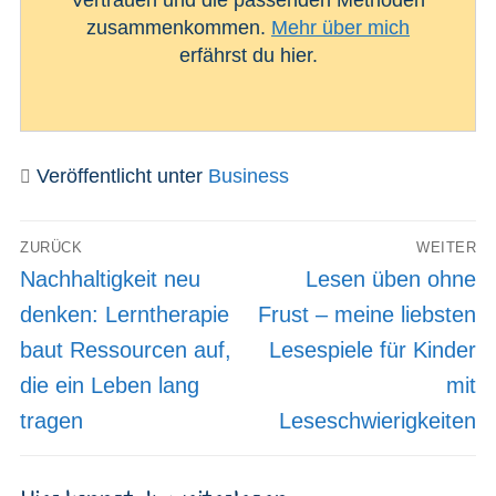
Vertrauen und die passenden Methoden
zusammenkommen.
Mehr über mich
erfährst du hier.
Veröffentlicht unter
Business
Beitragsnavigation
ZURÜCK
WEITER
Vorheriger
Nächster
Nachhaltigkeit neu
Lesen üben ohne
Beitrag:
Beitrag:
denken: Lerntherapie
Frust – meine liebsten
baut Ressourcen auf,
Lesespiele für Kinder
die ein Leben lang
mit
tragen
Leseschwierigkeiten