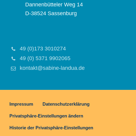
Dannenbütteler Weg 14
D-38524 Sassenburg
49 (0)173 3010274
49 (0) 5371 9902065
kontakt@sabine-landua.de
Impressum
Datenschutzerklärung
Privatsphäre-Einstellungen ändern
Historie der Privatsphäre-Einstellungen