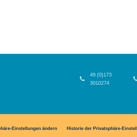
49 (0)173
3010274
phäre-Einstellungen ändern
Historie der Privatsphäre-Einste