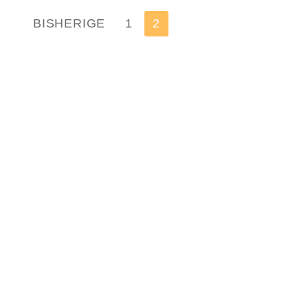
Seitennummerierung
BISHERIGE
1
2
der
Beiträge